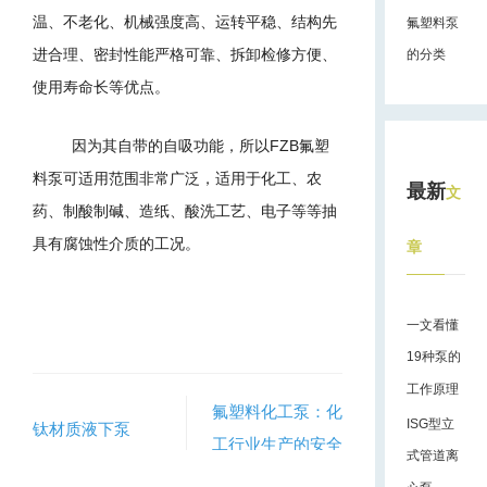
温、不老化、机械强度高、运转平稳、结构先
氟塑料泵
进合理、密封性能严格可靠、拆卸检修方便、
的分类
使用寿命长等优点。
因为其自带的自吸功能，所以
FZB
氟塑
料泵可适用范围非常广泛，适用于
化工、农
最新
文
药、制酸制碱、造纸、酸洗工艺、电子
等等抽
具有腐蚀性介质的工况。
章
一文看懂
19种泵的
工作原理
氟塑料化工泵：化
ISG型立
钛材质液下泵
工行业生产的安全
式管道离
和稳定