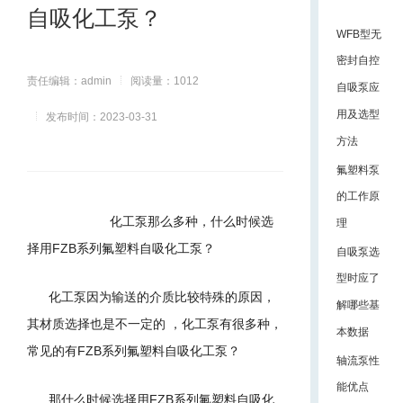
自吸化工泵？
WFB型无
密封自控
责任编辑：admin
阅读量：1012
自吸泵应
用及选型
发布时间：2023-03-31
方法
氟塑料泵
的工作原
化工泵那么多种，什么时候选
理
择用
FZB
系列氟塑料自吸
化工
泵
？
自吸泵选
型时应了
化工泵因为输送的介质比较特殊的原因，
解哪些基
其材质选择也是不一定的
，化工泵有很多种，
本数据
常见的有
FZB
系列氟塑料自吸化工泵？
轴流泵性
能优点
那什么时候选择用
FZB
系列氟塑料自吸化