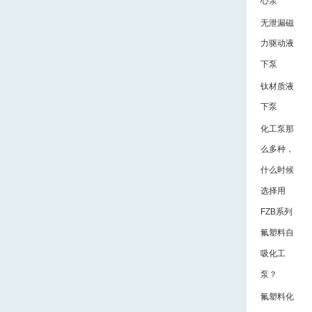
心泵
无泄漏磁
力驱动液
下泵
钛材质液
下泵
化工泵那
么多种，
什么时候
选择用
FZB系列
氟塑料自
吸化工
泵？
氟塑料化