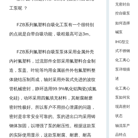
无密封自
工泵呢 ？
控自吸泵
如何选择
FZB
系列氟塑料自吸化工泵有一个很特别
碱泵
的点就是自带自吸功能，吸程最高可达
3m。
IHG型立
式不锈钢
FZB
系列氟塑料自吸泵泵体采用金属外壳
化工离心
内衬氟塑料，过流部件全部采用氟塑料合金制
泵详细描
造，泵盖、叶轮等均用金属嵌件外包氟塑料整
述
体烧结压制而成，轴封采用外装式先进的波纹
管机械密封，静环选用
99.9%
氧化铝陶瓷
(
或氮
化工离心
泵如何实
化硅
)
，动环采用四氟填充材料，其耐腐耐磨
现高密封
密封性极好。
所以客户不用担心泄露的问题，
状态
密封是非常安全可靠的。
泵的进出口均采用铸
钢体加固，以增强了泵的耐压性。
根据这款泵
轴流泵产
的实际使用显示，这款泵
耐腐、耐磨、耐高
品特点