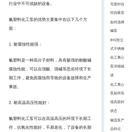
行业中不可或缺的设备。
无密封自
控自吸泵
氟塑料化工泵的优势主要集中在以下几个方
如何选择
面：
碱泵
IHG型立
1. 耐腐蚀性能强：
式不锈钢
化工离心
氟塑料是一种高分子材料，具有极强的耐酸碱
泵详细描
腐蚀性能，可以在强酸、强碱等恶劣环境下长
述
期工作，避免因腐蚀而导致的设备故障和生产
化工离心
事故。
泵如何实
现高密封
2. 耐高温高压性能好：
状态
氟塑料化工泵可以在高温高压的环境下长期工
轴流泵产
作，抗氧化性能好，不易老化，了设备的长期
品特点