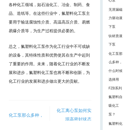
心泵
各种化工领域，如石油化工、冶金、制药、食
无泄漏磁
品、造纸等。在这些行业中，氟塑料化工泵主
力驱动液
要用于输送腐蚀性介质、高温高压介质、易燃
下泵
易爆介质等，为生产过程提供必要的。
钛材质液
下泵
总之，氟塑料化工泵作为化工行业中不可或缺
化工泵那
的设备，其特殊性质和优势使其在生产中起到
么多种，
了重要的作用。未来，随着化工行业的不断发
什么时候
展和进步，氟塑料化工泵也将不断和创新，为
选择用
化工行业的发展和进步做出更大的贡献。
FZB系列
氟塑料自
吸化工
化工离心泵如何实
泵？
化工泵那么多种，
现高密封状态
什么时候选择用
氟塑料化