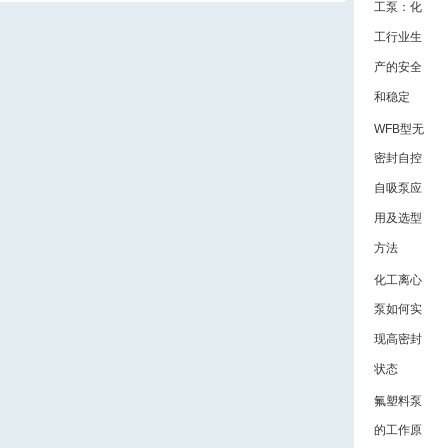
FZB系列氟塑料自
工泵：化
吸化工泵？
工行业生
产的安全
和稳定
WFB型无
密封自控
自吸泵应
用及选型
方法
化工离心
泵如何实
现高密封
状态
氟塑料泵
的工作原